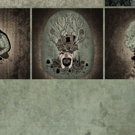
,
illustration
,
natur
,
person
,
tier