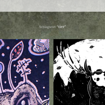
‘tier’
Schlagwort