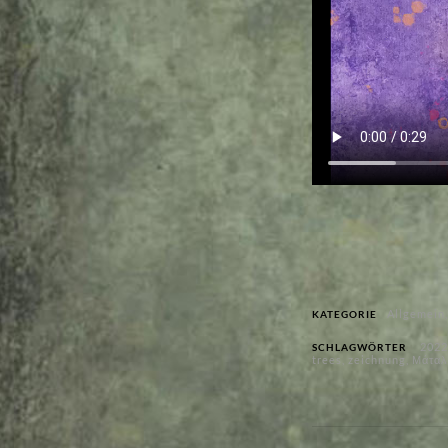
Allgemein
KATEGORIE
2022
SCHLAGWÖRTER
trees
,
zeichnung
,
Μάταλ