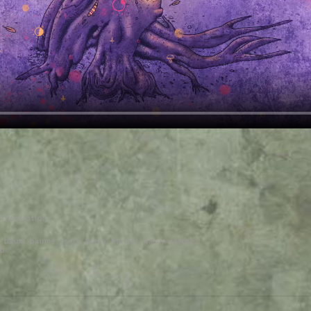
,
illustration
,
baum
,
bäume
,
crete
,
kreta
,
Mátala
,
natur
,
nature
,
α