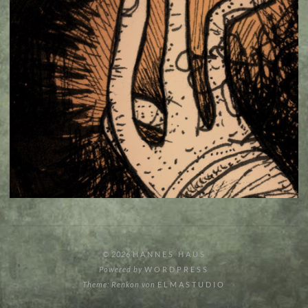
© 2026
HANNES HAUS
Powered by
WORDPRESS
Theme: Renkon von
ELMASTUDIO