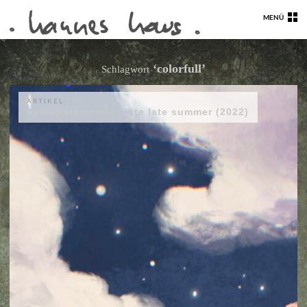
MENÜ
‘colorfull’
Schlagwort
ARTIKEL
spätspätsommer / late late summer (2022)