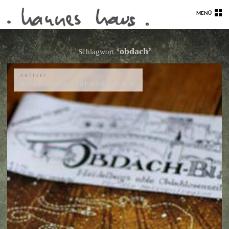
MENÜ
‘obdach’
Schlagwort
ARTIKEL
illustrationen für obdach e.v.