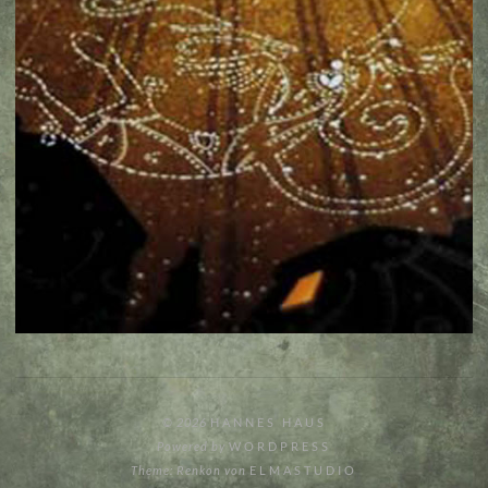
© 2026
HANNES HAUS
Powered by
WORDPRESS
Theme: Renkon von
ELMASTUDIO