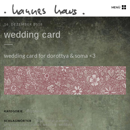
MENÜ
16. DEZEMBER 2018
wedding card
wedding card for dorottya & soma <3
Allgemein
KATEGORIE
2018
,
floral
,
pattern
,
SCHLAGWÖRTER
pflanzen
,
plant
,
plants
,
wedding
,
wedding
card