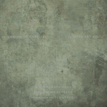
← VORHERIGER ARTIKEL
NÄCHSTER ARTIKEL →
© 2026
HANNES HAUS
Powered by
WORDPRESS
Theme: Renkon von
ELMASTUDIO